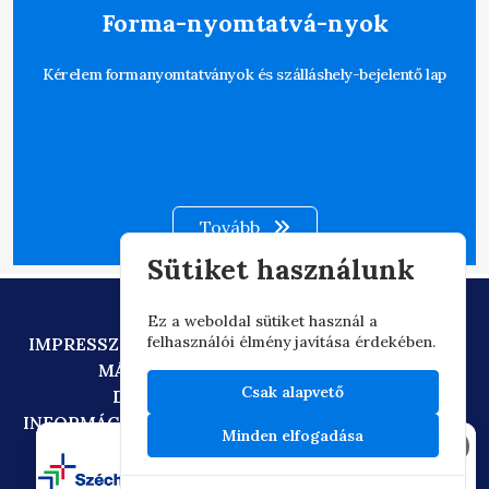
Forma-nyomtatvá-nyok
Kérelem formanyomtatványok és szálláshely-bejelentő lap
Tovább
Sütiket használunk
Ez a weboldal sütiket használ a
felhasználói élmény javítása érdekében.
IMPRESSZUM
ADATVÉDELEM
TECHNIKAI AJÁNLÁS
MÁSOLATKÉSZÍTÉSI SZABÁLYZAT
Csak alapvető
DIGITÁLIS ÁLLAMPOLGÁRSÁG
INFORMÁCIÓÁTADÁSI SZABÁLYZAT
OIF/FACEBOOK
Minden elfogadása
×